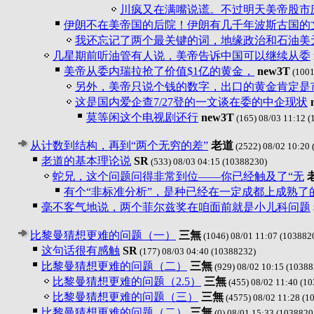
川疯又在满嘴说谎。不过明天美帝股市
伊朗不在美帝国的后院！伊朗有几千年波斯古国的
我还忘记了两个最关键的词，地缘政治和石油美
几星期前听油管有人说，美帝告诉中国可以继续从委
美帝从委内瑞拉抢了价值$1亿的黄金，
new3T
(1001
另外，美帝只说个钱的数字，出口的黄金肯定是
这是国内爱企查7/27登的一文谈在委的中企现状
莫等闲这个电视剧还行
new3T
(165) 08/03 11:12
(
从计数到结构，再到“两个无穷的差”
老道
(2522) 08/02 10:20
老道的基本理论说
SR
(533) 08/03 04:15
(10388230)
蛇兄，这个问题问得非常到位——你已经触及了“无
有个“非标准分析”，是种已经在一定成都上成熟了
毫不客气地说，两个菲尔兹奖在咱面前就是小儿科问题
比黎曼猜想更难的问题（一）
三無
(1046) 08/01 11:07
(103882
这句话很有感触
SR
(177) 08/03 04:40
(10388232)
比黎曼猜想更难的问题（二）
三無
(929) 08/02 10:15
(10388
比黎曼猜想更难的问题（2.5）
三無
(455) 08/02 11:40
(10
比黎曼猜想更难的问题（三）
三無
(4575) 08/02 11:28
(1
比黎曼猜想更难的问题（二）
三無
(0) 08/01 15:33
(1038820