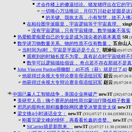
才会作楼上的傻逼结论。猪发猪哼出在它的宇
一切唯心万法唯识，月印万川处处皆圆是这
的关键。我执太高，小有智慧，故不入佛
在柏拉图学派眼里，宇宙逻辑等于宇宙真理。
xing
没有宇宙逻辑，只有宇宙规律。数学抽象不落实
热爱酷爱痴爱自己的专业是成为顶尖者的基本素质
SR
(1
数学讲万物数量关系。物的性质不仅有数量，
五台山人
当时间为0时，宇宙是平面还是个点？
胡涂仙
(0) 07/25
观察到的时轴长度不为零。真有起点时宇宙啥样不
数学可以逻辑描绘假设， 奇点若不存在那就不是真
John Vincent Pardon很幽默：40不惑（获）就是过了40
他获得过央视大专辩论赛非母语组冠军
赵云
(0) 07/26 0
他获得过央视大专辩论赛非母语组冠军
赵云
(0) 07/26 0
中国已赢人工智能战争，美国企业将破产
new3T
(292) 07/24
美研究人员：嗨个赛死的雄性荷尔蒙治疗降低精子数量
邪恶的股狗长期积极删除网民遭受冰警盖世太保
new3T
梁文锋4小时谈话全文：
new3T
(331) 07/27 11:04
(10388131)
刚看完梁文峰的情怀，再看看长鑫的贪婪。
new3T
(78
SiCarrier就是新凯来。
new3T
(2) 07/27 11:30
(10388135