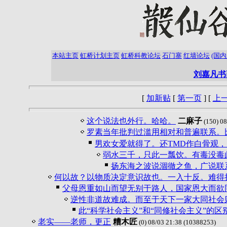
本站主页
虹桥计划主页
虹桥科教论坛
石门寨
红墙论坛
(国
刘嘉凡书
[
加新贴
[
第一页
] [
上
这个说法也外行。哈哈。
二麻子
(150) 08
罗素当年批判过滥用相对和普遍联系。
男欢女爱就得了。还TMD作白骨观
弱水三千，只此一瓢饮。有毒没毒
扬东海之波说涸徹之鱼，广说联
何以故？以物质决定意识故也。一入十反。难得
父母恩重如山而望无别于路人，国家恩大而欲
逆性非道故难成。而至于天下一家大同社会
此“科学社会主义”和“同修社会主义”的区
老实——老师，更正
糟木匠
(0) 08/03 21:38
(10388253)