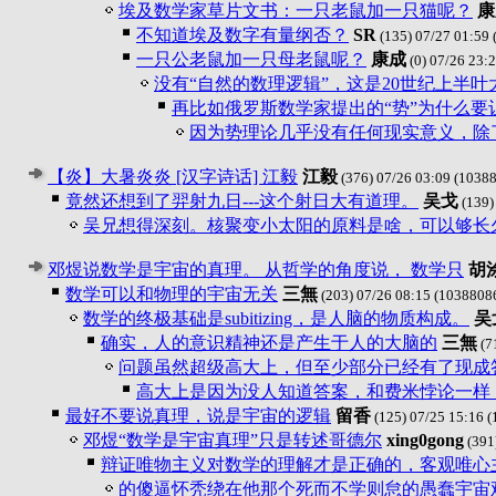
埃及数学家草片文书：一只老鼠加一只猫呢？
康
不知道埃及数字有量纲否？
SR
(135) 07/27 01:59
一只公老鼠加一只母老鼠呢？
康成
(0) 07/26 23:
没有“自然的数理逻辑”，这是20世纪上半叶
再比如俄罗斯数学家提出的“势”为什么要让位
因为势理论几乎没有任何现实意义，除
【炎】大暑炎炎 [汉字诗话] 江毅
江毅
(376) 07/26 03:09
(10388
竟然还想到了羿射九日---这个射日大有道理。
吴戈
(139)
吴兄想得深刻。核聚变小太阳的原料是啥，可以够长
邓煜说数学是宇宙的真理。 从哲学的角度说， 数学只
胡
数学可以和物理的宇宙无关
三無
(203) 07/26 08:15
(1038808
数学的终极基础是subitizing，是人脑的物质构成。
吴
确实，人的意识精神还是产生于人的大脑的
三無
(7
问题虽然超级高大上，但至少部分已经有了现成
高大上是因为没人知道答案，和费米悖论一样
最好不要说真理，说是宇宙的逻辑
留香
(125) 07/25 15:16
(
邓煜“数学是宇宙真理”只是转述哥德尔
xing0gong
(391
辩证唯物主义对数学的理解才是正确的，客观唯心
的傻逼怀秃绕在他那个死而不学则怠的愚蠢宇宙