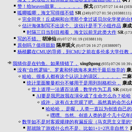
赞！给heaven鼓掌。。。。。。
探戈
(157) 07/27 14:44
(103
呱唧呱唧，海文写得很不错
SR
(249) 07/27 01:50
(10388111)
完全同意！丘成桐和台湾那个拿过诺贝尔化学奖的台
估计海体制写不出这个。这估计是手下小组作品
康成
时隔三日当刮目相看，海文以前无此类大作
SR
(173
写的不错。
胡涂仙
(0) 07/27 01:19
(10388110)
原创吗？值得鼓励
隔岸观火
(0) 07/26 16:27
(10388097)
杨植麟在CMU的导师，到CMU之前在多伦多大学任教
我猜你是在钓鱼。如果猜错了，
xing0gong
(935) 07/26 10:39
没有“自然逻辑“。罗素和怀德海本来想干最后放弃的
康
哈哈。很多人都有这个认识上的误区。。。。。
二麻
统计里面黎曼积分不够用于是用列别格积分，
康成
世上道理一法通百法通，数学作为工具
SR
(163) 0
AI要是我思故我在演化成了生命怎么办？哈哈
或许，这有点太悲观了吧。虽然真的会怎么
哈哈哈， 是喔，人类一直以为创造自己
嘿嘿。当然。创造人类的是个几十亿年
数学如不是对客观规律的有漏反应（马克思主义里的
那就除了游戏什么也不是。比如1+1=2岂非自然？