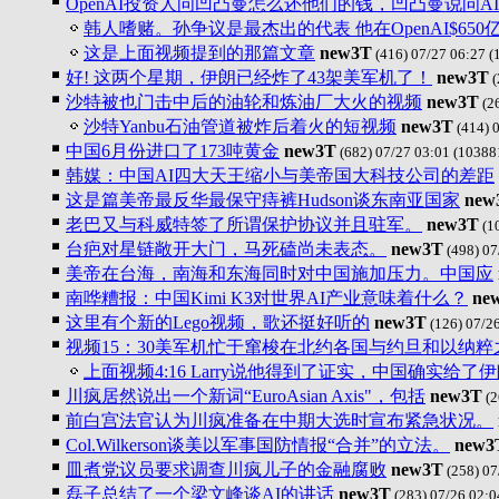
OpenAI投资人问凹凸曼怎么还他们的钱，凹凸曼说问AI
韩人嗜赌。孙争议是最杰出的代表 他在OpenAI$650
这是上面视频提到的那篇文章
new3T
(416) 07/27 06:27
(
好! 这两个星期，伊朗已经炸了43架美军机了！
new3T
(
沙特被也门击中后的油轮和炼油厂大火的视频
new3T
(26
沙特Yanbu石油管道被炸后着火的短视频
new3T
(414) 
中国6月份进口了173吨黄金
new3T
(682) 07/27 03:01
(10388
韩媒：中国AI四大天王缩小与美帝国大科技公司的差距
这是篇美帝最反华最保守痔裤Hudson谈东南亚国家
new
老巴又与科威特签了所谓保护协议并且驻军。
new3T
(1
台疤对星链敞开大门，马死磕尚未表态。
new3T
(498) 07
美帝在台海，南海和东海同时对中国施加压力。中国应
南哗糟报：中国Kimi K3对世界AI产业意味着什么？
ne
这里有个新的Lego视频，歌还挺好听的
new3T
(126) 07/2
视频15：30美军机忙于窜梭在北约各国与约旦和以纳粹
上面视频4:16 Larry说他得到了证实，中国确实给了
川疯居然说出一个新词“EuroAsian Axis"，包括
new3T
(2
前白宫法官认为川疯准备在中期大选时宣布紧急状况。
Col.Wilkerson谈美以军事国防情报“合并”的立法。
new3
皿煮党议员要求调查川疯儿子的金融腐败
new3T
(258) 07
磊子总结了一个梁文峰谈AI的讲话
new3T
(283) 07/26 02:0