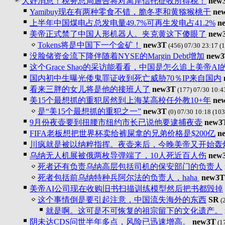
大好消息！税务总局通告将对离岸信托征收所得税！
new
Yamibuy现在有两种零食不错，脆冬枣和黄猕猴桃干
ne
上半年中国煤电占总发电量49.7%可再生发电占41.2%
n
美帝正式禁了中国人形机器人。夹克黄这下傻眼了
new
Tokens将是中国下一个金矿！
new3T
(456) 07/30 23:17
(1
没脸储资金流下降伴随着NYSE的Margin Debt增加
new
这个Grace Shao的采访能看看，中国是怎么追上美帝AI
国内初中生曝光倭鬼罪证收到死亡威胁70％IP来自国内
看来三胖的女儿将是他的接班人了
new3T
(177) 07/30 10:4
美15个最想抓的重犯居然到上海某高校任外教10+年
ne
是“美15个最想抓的重犯之一”
new3T
(0) 07/30 10:18
(103
9月份夜壶要到扭腰市纽约市长已说他要逮捕夜壶
new3
FIFA老板想把世界杯卖给裤屎拿的兄弟价格是$200亿
n
川疯就是被以纳粹指挥。夜壶来后，今晚美帝又开始轰
乌纳无人机展被俄两枚导弹端了，10人死近百人伤
new
死者还有负责乌纳高层包括司机的保安部门的负责人
死者包括前乌纳特种兵阿尔法的负责人，haha
new3T
美帝AI公司现在收购旧书扫描训练模型然后把书都毁掉
这个事情倒是要引起注意，中国流失海外的东西
SR
(2
就是啊。这可是不可恢复的祖宗留下的文化遗产。
阴未达CDS问世半年多点，风险已迅速增高。
new3T
(1