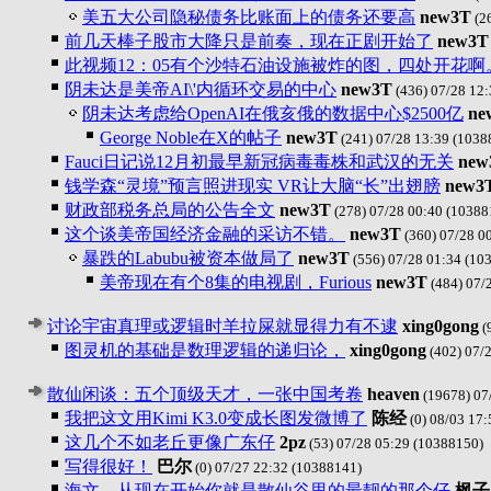
美五大公司隐秘债务比账面上的债务还要高
new3T
(26
前几天棒子股市大降只是前奏，现在正剧开始了
new3T
此视频12：05有个沙特石油设施被炸的图，四处开花啊
阴未达是美帝AI\'内循环交易的中心
new3T
(436) 07/28 12:
阴未达考虑给OpenAI在俄亥俄的数据中心$2500亿
ne
George Noble在X的帖子
new3T
(241) 07/28 13:39
(1038
Fauci日记说12月初最早新冠病毒毒株和武汉的无关
new
钱学森“灵境”预言照进现实 VR让大脑“长”出翅膀
new3
财政部税务总局的公告全文
new3T
(278) 07/28 00:40
(10388
这个谈美帝国经济金融的采访不错。
new3T
(360) 07/28 0
暴跌的Labubu被资本做局了
new3T
(556) 07/28 01:34
(103
美帝现在有个8集的电视剧，Furious
new3T
(484) 07/
讨论宇宙真理或逻辑时羊拉屎就显得力有不逮
xing0gong
(
图灵机的基础是数理逻辑的递归论，
xing0gong
(402) 07/
散仙闲谈：五个顶级天才，一张中国考卷
heaven
(19678) 07
我把这文用Kimi K3.0变成长图发微博了
陈经
(0) 08/03 17:
这几个不如老丘更像广东仔
2pz
(53) 07/28 05:29
(10388150)
写得很好！
巴尔
(0) 07/27 22:32
(10388141)
海文，从现在开始你就是散仙谷里的最靓的那个仔
枫子