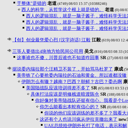
于整体”是错的
老道
(4749) 08/03 15:37
(10388246)
西人的科学，从哲学这个根上就是错的。
老道
(0) 08/0
西人的逻辑混乱，就是一脑子酱子，难怪科学无法
西人的逻辑混乱，就是一脑子酱子，难怪科学无法
西人的逻辑混乱，就是一脑子酱子，难怪科学无法
【创】创业最凭爱心烈 [汉字诗话] 江毅
江毅
(619) 08/03 12:
三等人要借出4块地方给民间公司用
吴戈
(816) 08/03 08:33
(1
这事谁也不傻，川普后谁也不知道咋回事
SR
(27) 08/03 0
据说委内瑞拉那个汪精卫不装了，开始骂马杜罗了
康成
(5
美帝铁了心要抢委内瑞拉的石油和黄金。所以谁都没辙
伊朗怎么有辙？越南？巴西？朝鲜？古巴？委怂啊
康
美国陆战队应该培训得差不多了
SR
(65) 08/03 03:53
(
具体打法应该是明修栈道暗渡陈仓
SR
(188) 08/03 
你好像对美帝陆战队还挺有信心。我看是个Losing
你怎么能看出本蛇有信心的？
SR
(0) 08/03 08
你说的他们应该训练的差不多了？我看大
这还有个人也说川疯从伊拉克撤出来了
new
UAE总统给伊朗外长打了电话，表示和解