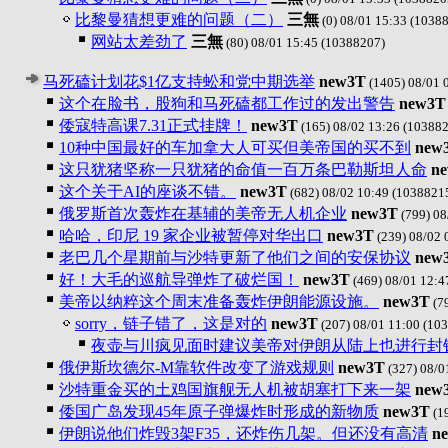
比黎曼猜想更难的问题（二）
三無
(0) 08/01 15:33
(10388
网站太差劲了
三無
(80) 08/01 15:45
(10388207)
马死磕计划花$1亿支持蚣和党中期选举
new3T
(1405) 08/01 
这个在脸书，股狗和马死磕都工作过的发出警告
new3T
倭寇特高课7.31正式挂牌！
new3T
(165) 08/02 13:26
(103882
10种中国最好的车加拿大人可买但美帝国的买不到
new
这只犹猪坚称一只犹猪的命值一百万条巴勒斯坦人命
n
这个关于AI的座谈不错。
new3T
(682) 08/02 10:49
(1038821
俄罗斯首次轰炸在基辅的美帝无人机企业
new3T
(799) 08
哈哈，印尼 19 家企业被暂停对华出口
new3T
(239) 08/02 
老巴几个星期前与沙特更新了他们之间的安保协议
new
好！大毛的巡航导弹炸了破烂国！
new3T
(469) 08/01 12:4
美帝以纳粹这个周末准备轰炸伊朗能源设施。
new3T
(79
sorry，链子错了，这是对的
new3T
(207) 08/01 11:00
(103
夜壶与川疯见面时建议美帝对伊朗从陆上也进行封
俄伊斯坎德尔-M靠软件改变了游戏规则
new3T
(327) 08/0
沙特重金买的土鸡国旗舰无人机被胡塞打下来一架
new
倭国广岛发现45年原子弹爆炸时形成的新物质
new3T
(19
伊朗说他们炸毁3架F35，还炸伤几架。但还没有高清
n