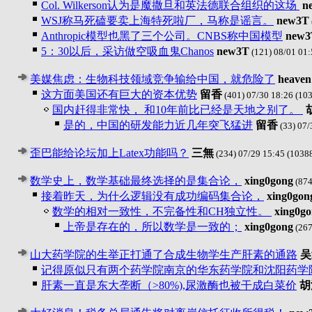
Col. Wilkerson认为是魔撒旦和英法德联合组织的这场
n
WSJ称马死磕要卖上海特死啦厂，马称是谣言。
new3T
Anthropic模型也黑了三个公司。CNBS称中国模型
new3
5：30以后，采访做空吸血鬼Chanos
new3T
(121) 08/01 01:
美媒焦虑：生物科技领域竞争输给中国，就危险了
heaven
这方面美国还有巨大的资本优势
留香
(401) 07/30 18:26
(103
国内赶得非常快， 和10年前比已经是天地之别了。
是的，中国的研发能力近几年突飞猛进
留香
(33) 07/
歪巴能给论坛加上Latex功能吗？
三無
(234) 07/29 15:45
(1038
数学史上，数学基础最终选择的是集合论，
xing0gong
(874
接着昨天，为什么逻辑没有成功编码集合论，
xing0gon
数学的相对一致性，不完备性和CH独立性。
xing0g
上帝是存在的，所以数学是一致的；
xing0gong
(267
山大药学院的生举正打通了合成生物学生产肝素的通路
吴
记得原似只有两个药学院南京的华东药学院和沈阳药学
肝素一直是东大垄断（>80%),尿激酶也被干成白菜价
胡