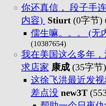
你还真信， 段子手连
内容)
Stiurt
(0字节)
儒生嘛。。。 (无
(10387654)
我在美国这么多年，
求店家
康成
(35字节
这徐飞洪最近发视
差点没
new3T
(5
帮助一个日夜仇恨