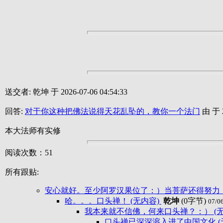
送交者: 乾坤 于 2026-07-06 04:54:33
回答:
对于你这种把佛法说得天花乱坠的，教你一个法门
由 于 2
本大法师有实修
阅读次数：51
所有跟贴:
安心就好。至少阿罗汉果位了：）当菩萨还得努力：
哈。。。口头禅！ (无内容)
乾坤
(0字节)
07/0
我本来就不信佛，何来口头禅？：） (
口头禅已深深溶入进了中国文化 (