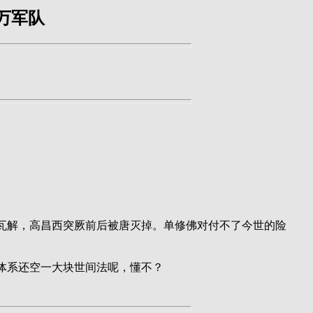
万军队
瓦解，高昌西突厥前后被唐灭掉。单修佛对付不了今世的险
体系还空一大块世间法呢，懂不？