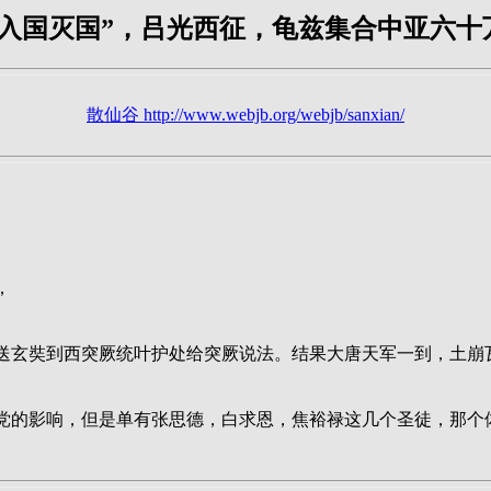
“入国灭国”，吕光西征，龟兹集合中亚六十
散仙谷 http://www.webjb.org/webjb/sanxian/
，
送玄奘到西突厥统叶护处给突厥说法。结果大唐天军一到，土崩
党的影响，但是单有张思德，白求恩，焦裕禄这几个圣徒，那个