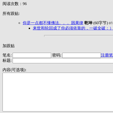
阅读次数：96
所有跟贴:
你是一点都不懂佛法。。。因果律
乾坤
(60字节)
07
来世和轮回成了你必须依靠的，一破全破：
加跟贴
笔名:
密码:
注册笔
标题:
内容(可选项):