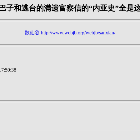
巴子和逃台的满遗富察信的“内亚史”全是
散仙谷 http://www.webjb.org/webjb/sanxian/
7:50:38