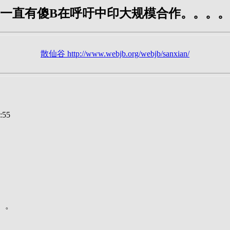
一直有傻B在呼吁中印大规模合作。。。
散仙谷 http://www.webjb.org/webjb/sanxian/
:55
。。