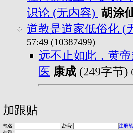
识论 (无内容)
胡涂
道教是道家低俗化 (
57:49 (10387499)
远不止如此，黄帝
医
康成
(249字节)
加跟贴
笔名:
密码:
注册笔
标题: