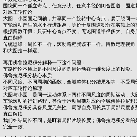
围绕同一个孤立奇点，任意形状、任意半径的闭合围道，围道
对应车轮悖论
大圆、小圆固定同轴，共享同一个旋转中心奇点，属于绕同一
车轮滚动产生的水平行进距离，等价于复围道积分在实轴上的
根据留数守恒：只要中心奇点不变，无论围道半径多大、自身
直白翻译
传统思维：周长不一样，滚动路程就该不一样。留数定理视角
和大圆走一样远。
再用佛鲁拉尼积分解释一下这个问题：
车路悖论本质上是不同尺度的圆周运动在一维长度上的投影。
佛鲁拉尼积分核心本质
不同尺度、不同周期的函数，全域整体积分结果相等，不受局
对应车轮悖论原理
大圆与小圆，是同一运动体系下两种不同尺度的周期运动，大
车轮滚动的行进路程，等价于运动周期对应的全域佛鲁拉尼积
佛鲁拉尼积分具备尺度无关性：局部自身周长属于局部尺度参
直白解读
我们纠结周长不同，是盯着局部片段长度；佛鲁拉尼积分看的
完全一致。