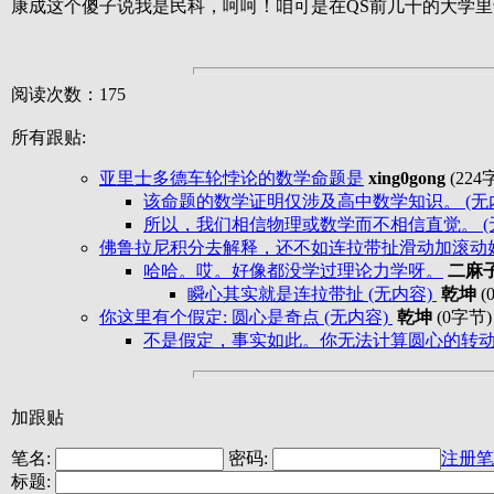
康成这个傻子说我是民科，呵呵！咱可是在QS前几十的大学
阅读次数：175
所有跟贴:
亚里士多德车轮悖论的数学命题是
xing0gong
(224
该命题的数学证明仅涉及高中数学知识。 (无
所以，我们相信物理或数学而不相信直觉。 (
佛鲁拉尼积分去解释，还不如连拉带扯滑动加滚动好
哈哈。哎。好像都没学过理论力学呀。
二麻
瞬心其实就是连拉带扯 (无内容)
乾坤
(
你这里有个假定: 圆心是奇点 (无内容)
乾坤
(0字节
不是假定，事实如此。你无法计算圆心的转动情
加跟贴
笔名:
密码:
注册笔
标题: