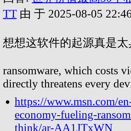
TT
由 于 2025-08-05 22:46
想想这软件的起源真是太
ransomware, which costs vi
directly threatens every de
https://www.msn.com/en
economy-fueling-ransomw
think/ar-AA1JTxWN