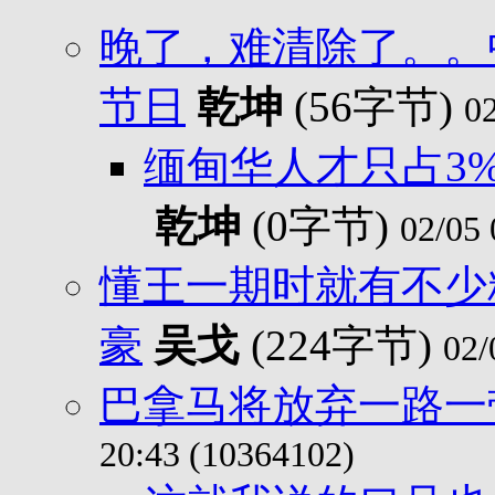
晚了，难清除了。。
节日
乾坤
(56字节)
0
缅甸华人才只占3%，
乾坤
(0字节)
02/05 
懂王一期时就有不少
豪
吴戈
(224字节)
02/
巴拿马将放弃一路一带
20:43 (10364102)