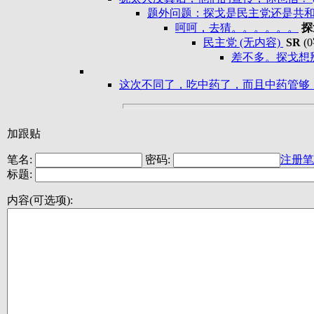
题外问题：探戈是民主党还是共和
呵呵，去猜。。。。。。
探
民主党 (无内容)
SR
(
差不多。探戈想
这次不同了，吃中药了，而且中药管够 
加跟贴
笔名:
密码:
注册笔
标题:
内容(可选项):