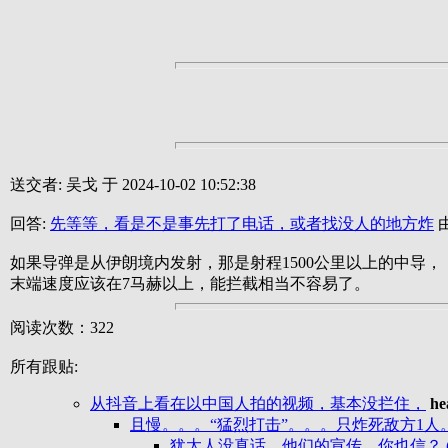
送交者: 吴戈 于 2024-10-02 10:52:38
回答:
先等等，看是不是事先打了电话，或者找没人的地方炸
由
如果导弹是从伊朗境内发射，那是射程1500公里以上的中导，
末端速度应该在7马赫以上，能拦截相当不容易了。
阅读次数：322
所有跟贴:
从抖音上看在以中国人拍的视频，基本没拦住，
he
且慢。。。“猛烈打击”。。。只炸死敌方1人
犹太人没真话，他们的宣传，你也信？ 